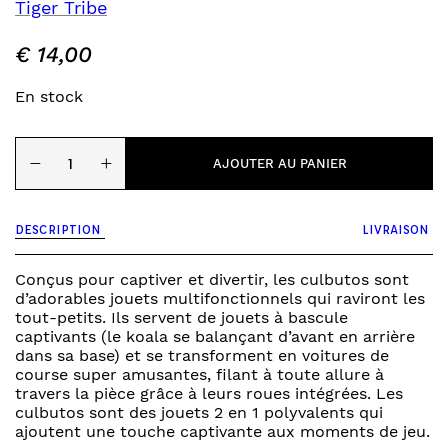
Tiger Tribe
€
14,00
En stock
quantité
−
+
de
AJOUTER AU PANIER
animal
culbuto
à
DESCRIPTION
LIVRAISON
friction
-
koala
Conçus pour captiver et divertir, les culbutos sont
d’adorables jouets multifonctionnels qui raviront les
tout-petits. Ils servent de jouets à bascule
captivants (le koala se balançant d’avant en arrière
dans sa base) et se transforment en voitures de
course super amusantes, filant à toute allure à
travers la pièce grâce à leurs roues intégrées. Les
culbutos sont des jouets 2 en 1 polyvalents qui
ajoutent une touche captivante aux moments de jeu.