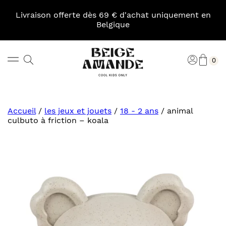
Skip
to
Livraison offerte dès 69 € d'achat uniquement en
content
Belgique
Pani
Rechercher
Connexi
0
Beige
Amande
Accueil
/
les jeux et jouets
/
18 - 2 ans
/
animal
culbuto à friction – koala