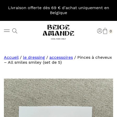
Skip
to
Livraison offerte dès 69 € d'achat uniquement en
content
Belgique
Pani
Rechercher
Connexi
0
Beige
Amande
Accueil
/
le dressing
/
accessoires
/
Pinces à cheveux
– All smiles smiley (set de 5)