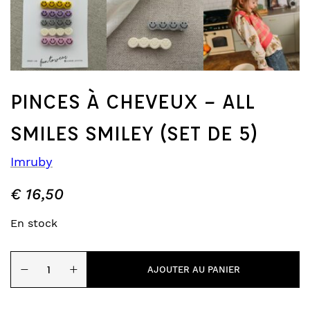
PINCES À CHEVEUX – ALL
SMILES SMILEY (SET DE 5)
Imruby
€
16,50
En stock
quantité
−
+
de
AJOUTER AU PANIER
Pinces
à
cheveux