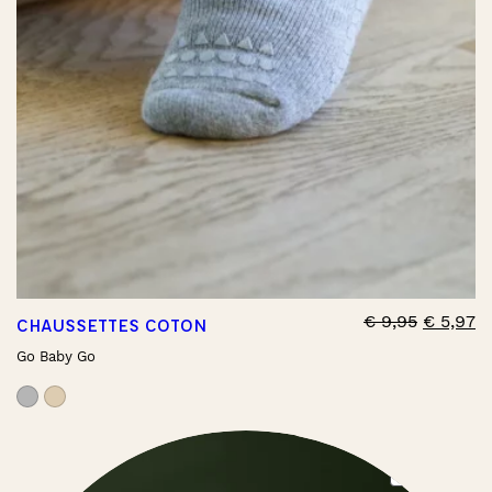
€
9,95
€
5,97
CHAUSSETTES COTON
Go Baby Go
PRO
PROMO
ON
SAL