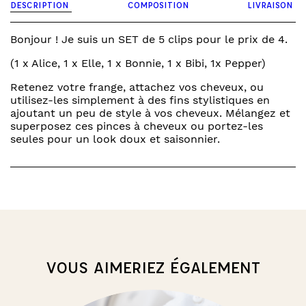
DESCRIPTION
COMPOSITION
LIVRAISON
-
All
smiles
Bonjour ! Je suis un SET de 5 clips pour le prix de 4.
smiley
(1 x Alice, 1 x Elle, 1 x Bonnie, 1 x Bibi, 1x Pepper)
(set
de
Retenez votre frange, attachez vos cheveux, ou
5)
utilisez-les simplement à des fins stylistiques en
ajoutant un peu de style à vos cheveux. Mélangez et
superposez ces pinces à cheveux ou portez-les
seules pour un look doux et saisonnier.
VOUS AIMERIEZ ÉGALEMENT
PRO
PROMO