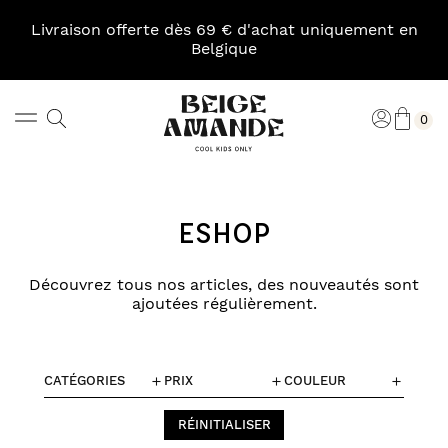
Skip
to
Livraison offerte dès 69 € d'achat uniquement en
content
Belgique
Pani
Rechercher
Connexi
0
Beige
Amande
ESHOP
Découvrez tous nos articles, des nouveautés sont
ajoutées régulièrement.
CATÉGORIES
PRIX
COULEUR
RÉINITIALISER