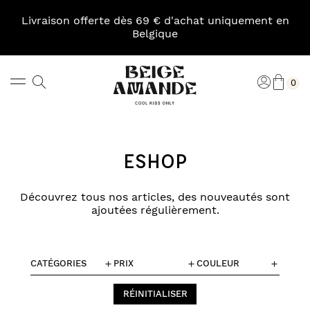
Skip
to
Livraison offerte dès 69 € d'achat uniquement en
content
Belgique
Pani
Rechercher
Connexi
0
Beige
Amande
ESHOP
Découvrez tous nos articles, des nouveautés sont
ajoutées régulièrement.
CATÉGORIES
PRIX
COULEUR
RÉINITIALISER